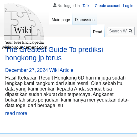
Not logged in
Talk
Create account
Log in
Main page
Discussion
Search
Read
wikiannouncement.com
The Greatest Guide To prediksi
hongkong jp terus
December 27, 2024
Wiki Article
Hasil Keluaran Result Hongkong 6D hari ini juga sudah
lengkap kami rangkum dari situs resmi. Oleh sebab itu,
data yang kami berikan kepada Anda semua bisa
dipastikan sudah akurat dan terpercaya. Angkanet
bukanlah situs perjudian, kami hanya menyediakan data-
data togel dari berbagai su
read more